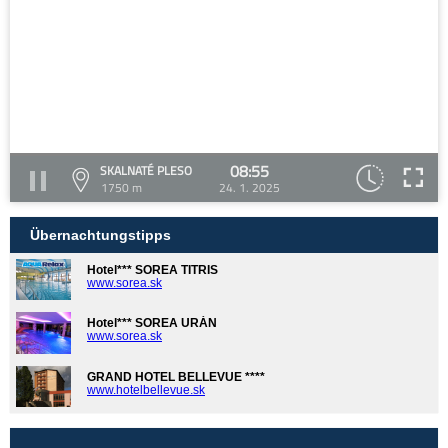
08:55
SKALNATÉ PLESO
1750 m
24. 1. 2025
Übernachtungstipps
Hotel*** SOREA TITRIS
www.sorea.sk
Hotel*** SOREA URÁN
www.sorea.sk
GRAND HOTEL BELLEVUE ****
www.hotelbellevue.sk