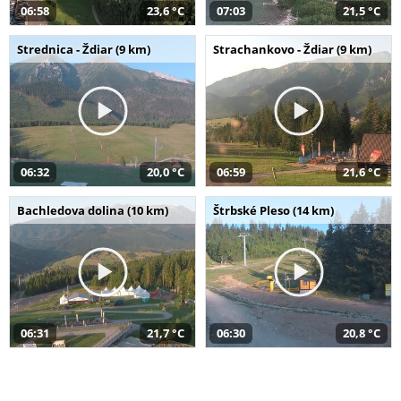
06:58
23,6 °C
07:03
21,5 °C
Strednica - Ždiar (9 km)
Strachankovo - Ždiar (9 km)
06:32
20,0 °C
06:59
21,6 °C
Bachledova dolina (10 km)
Štrbské Pleso (14 km)
06:31
21,7 °C
06:30
20,8 °C