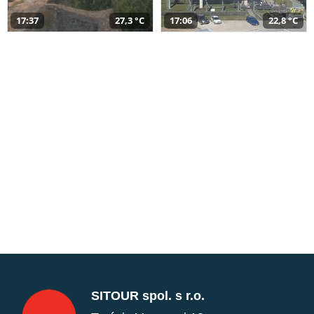
17:37
27,3 °C
17:06
22,8 °C
SITOUR spol. s r.o.