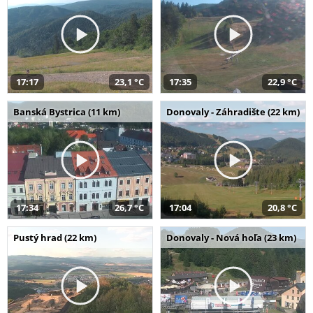
17:17
23,1 °C
17:35
22,9 °C
Banská Bystrica (11 km)
Donovaly - Záhradište (22 km)
17:34
26,7 °C
17:04
20,8 °C
Pustý hrad (22 km)
Donovaly - Nová hoľa (23 km)