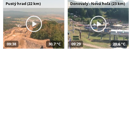
Pustý hrad (22 km)
Donovaly - Nová hoľa (23 km)
09:38
30,7 °C
09:29
29,6 °C