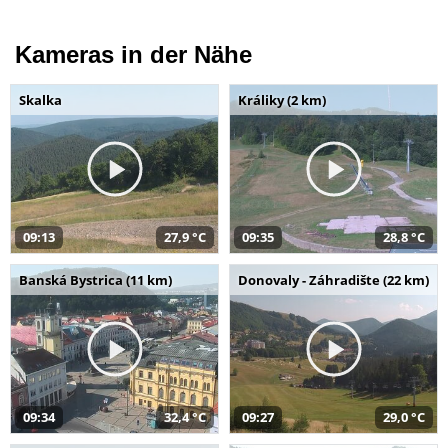
Kameras in der Nähe
Skalka
Králiky (2 km)
09:13
27,9 °C
09:35
28,8 °C
Banská Bystrica (11 km)
Donovaly - Záhradište (22 km)
09:34
32,4 °C
09:27
29,0 °C