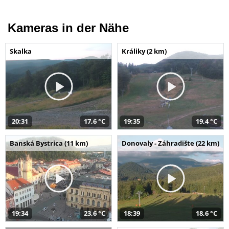
Kameras in der Nähe
Skalka
Králiky (2 km)
20:31
17,6 °C
19:35
19,4 °C
Banská Bystrica (11 km)
Donovaly - Záhradište (22 km)
19:34
23,6 °C
18:39
18,6 °C