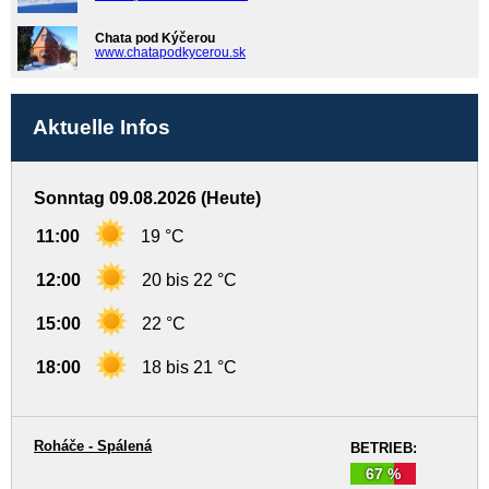
Chata pod Kýčerou
www.chatapodkycerou.sk
Aktuelle Infos
Sonntag 09.08.2026 (Heute)
11:00
19 °C
12:00
20 bis 22 °C
15:00
22 °C
18:00
18 bis 21 °C
Roháče - Spálená
BETRIEB:
67 %