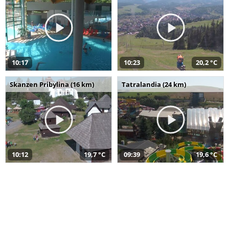
10:17
10:23
20,2 °C
Skanzen Pribylina (16 km)
Tatralandia (24 km)
10:12
19,7 °C
09:39
19,6 °C