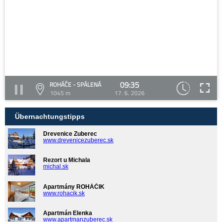
09:35
ROHÁČE - SPÁLENÁ
1045 m
17. 6. 2026
Übernachtungstipps
Drevenice Zuberec
www.drevenicezuberec.sk
Rezort u Michala
michal.sk
Apartmány ROHÁČIK
www.rohacik.sk
Apartmán Elenka
www.apartmanzuberec.sk