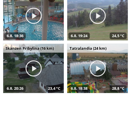
6.8. 18:36
6.8. 19:24
24,5 °C
Skanzen Pribylina (16 km)
Tatralandia (24 km)
6.8. 20:26
23,4 °C
6.8. 18:38
28,8 °C