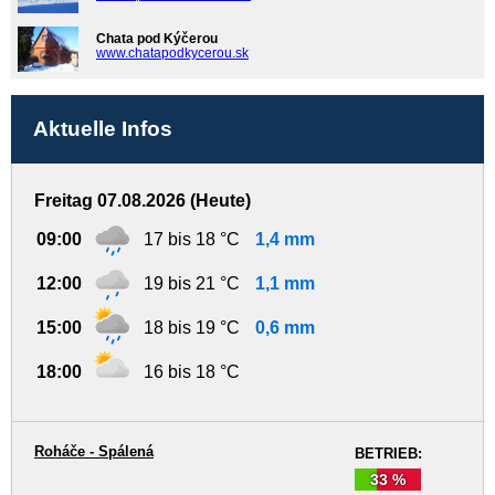
Chata pod Kýčerou
www.chatapodkycerou.sk
Aktuelle Infos
Freitag 07.08.2026 (Heute)
09:00
17 bis 18 °C
1,4 mm
12:00
19 bis 21 °C
1,1 mm
15:00
18 bis 19 °C
0,6 mm
18:00
16 bis 18 °C
Roháče - Spálená
BETRIEB:
33 %