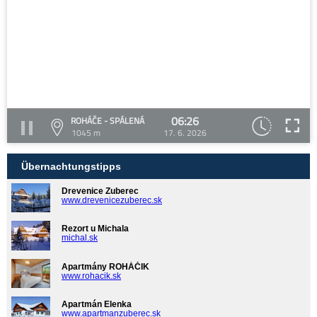
06:26
ROHÁČE - SPÁLENÁ
1045 m
17. 6. 2026
Übernachtungstipps
Drevenice Zuberec
www.drevenicezuberec.sk
Rezort u Michala
michal.sk
Apartmány ROHÁČIK
www.rohacik.sk
Apartmán Elenka
www.apartmanzuberec.sk