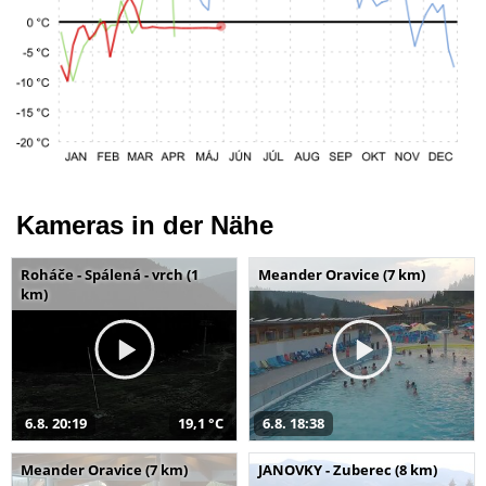
Kameras in der Nähe
Roháče - Spálená - vrch (1
Meander Oravice (7 km)
km)
6.8. 20:19
19,1 °C
6.8. 18:38
Meander Oravice (7 km)
JANOVKY - Zuberec (8 km)