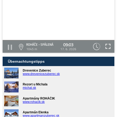
09:03
ROHÁČE - SPÁLENÁ
1045 m
17. 6. 2026
Übernachtungstipps
Drevenice Zuberec
www.drevenicezuberec.sk
Rezort u Michala
michal.sk
Apartmány ROHÁČIK
www.rohacik.sk
Apartmán Elenka
www.apartmanzuberec.sk