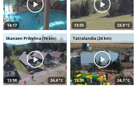
14:17
13:55
23,9 °C
Skanzen Pribylina (16 km)
Tatralandia (24 km)
13:58
24,4 °C
13:39
24,7 °C