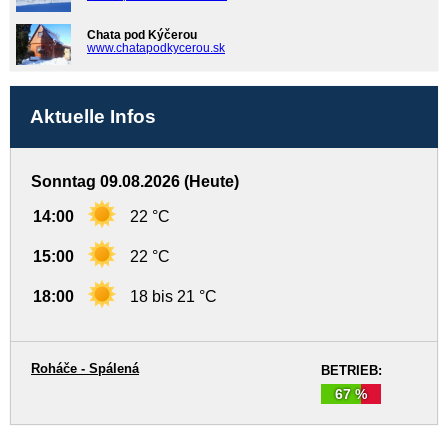
Chata pod Kýčerou
www.chatapodkycerou.sk
Aktuelle Infos
Sonntag 09.08.2026 (Heute)
14:00
22 °C
15:00
22 °C
18:00
18 bis 21 °C
Roháče - Spálená
BETRIEB:
67 %