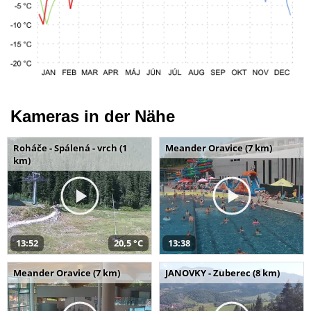
Kameras in der Nähe
Roháče - Spálená - vrch (1
Meander Oravice (7 km)
km)
13:52
20,5 °C
13:38
Meander Oravice (7 km)
JANOVKY - Zuberec (8 km)