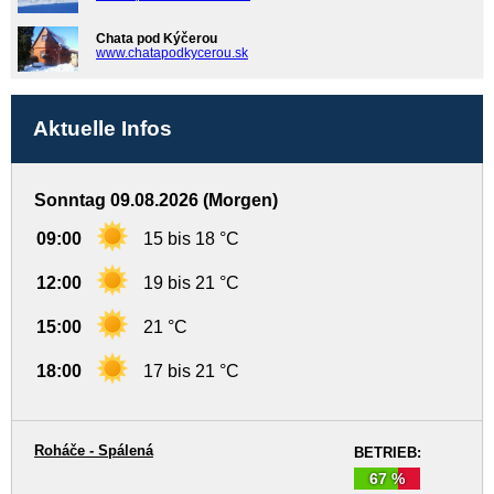
Chata pod Kýčerou
www.chatapodkycerou.sk
Aktuelle Infos
Sonntag 09.08.2026 (Morgen)
09:00
15 bis 18 °C
12:00
19 bis 21 °C
15:00
21 °C
18:00
17 bis 21 °C
Roháče - Spálená
BETRIEB:
67 %