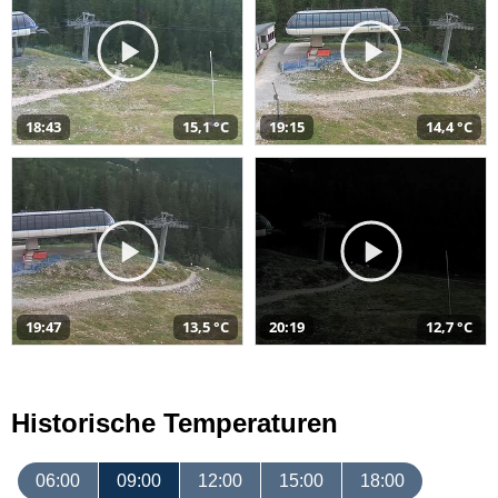
18:43
15,1 °C
19:15
14,4 °C
19:47
13,5 °C
20:19
12,7 °C
Historische Temperaturen
06:00
09:00
12:00
15:00
18:00