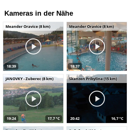
Kameras in der Nähe
Meander Oravice (8 km)
Meander Oravice (8 km)
18:39
18:37
JANOVKY - Zuberec (8 km)
Skanzen Pribylina (15 km)
19:24
17,7 °C
20:42
16,7 °C