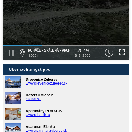
20:19
ROHÁČE - SPÁLENÁ - VRCH
1505 m
8. 8. 2026
Übernachtungstipps
Drevenice Zuberec
www.drevenicezuberec.sk
Rezort u Michala
michal.sk
Apartmány ROHÁČIK
www.rohacik.sk
Apartmán Elenka
www.apartmanzuberec.sk