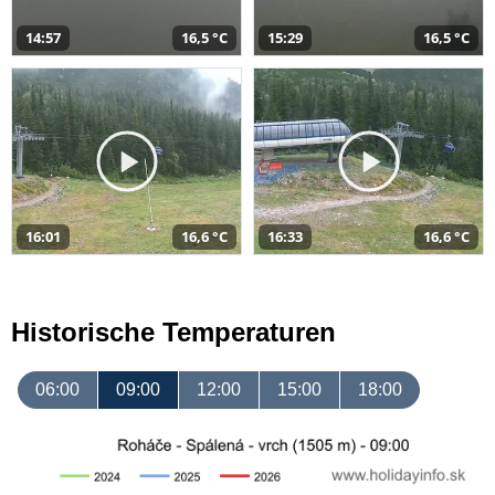
14:57
16,5 °C
15:29
16,5 °C
16:01
16,6 °C
16:33
16,6 °C
Historische Temperaturen
06:00
09:00
12:00
15:00
18:00