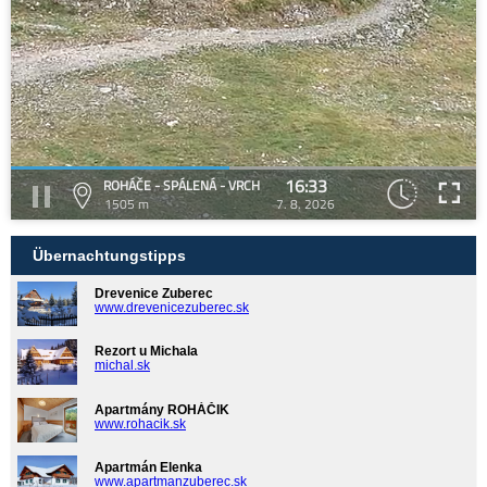
16:33
ROHÁČE - SPÁLENÁ - VRCH
1505 m
7. 8. 2026
Übernachtungstipps
Drevenice Zuberec
www.drevenicezuberec.sk
Rezort u Michala
michal.sk
Apartmány ROHÁČIK
www.rohacik.sk
Apartmán Elenka
www.apartmanzuberec.sk