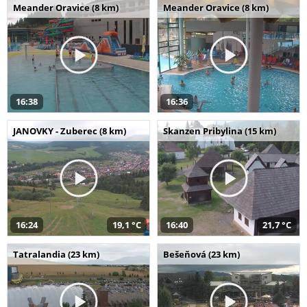
Meander Oravice (8 km)
Meander Oravice (8 km)
16:38
16:36
JANOVKY - Zuberec (8 km)
Skanzen Pribylina (15 km)
16:24
19,1 °C
16:40
21,7 °C
Tatralandia (23 km)
Bešeňová (23 km)