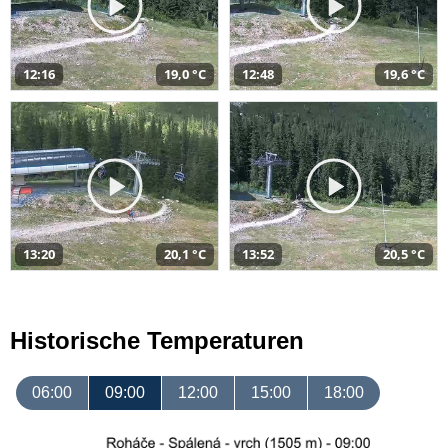
12:16
19,0 °C
12:48
19,6 °C
13:20
20,1 °C
13:52
20,5 °C
Historische Temperaturen
06:00
09:00
12:00
15:00
18:00