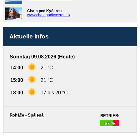
Chata pod Kýčerou
www.chatapodkycerou.sk
Aktuelle Infos
Sonntag 09.08.2026 (Heute)
14:00
21 °C
15:00
21 °C
18:00
17 bis 20 °C
Roháče - Spálená
BETRIEB:
67 %