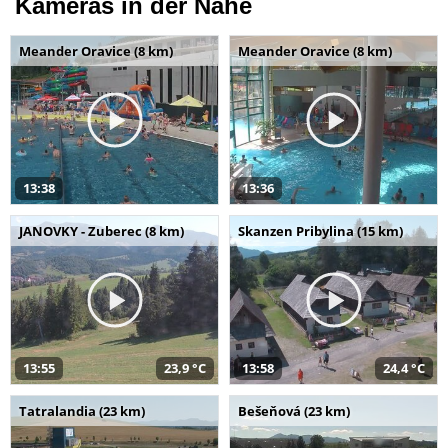
Kameras in der Nähe
Meander Oravice (8 km)
Meander Oravice (8 km)
13:38
13:36
JANOVKY - Zuberec (8 km)
Skanzen Pribylina (15 km)
13:55
23,9 °C
13:58
24,4 °C
Tatralandia (23 km)
Bešeňová (23 km)