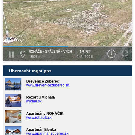
13:52
ROHÁČE - SPÁLENÁ - VRCH
1505 m
9. 8. 2026
Übernachtungstipps
Drevenice Zuberec
www.drevenicezuberec.sk
Rezort u Michala
michal.sk
Apartmány ROHÁČIK
www.rohacik.sk
Apartmán Elenka
www.apartmanzuberec.sk