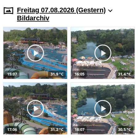
Freitag 07.08.2026 (Gestern)
Bildarchiv
15:07
31,9 °C
16:05
31,4 °C
17:06
31,2 °C
18:07
30,5 °C