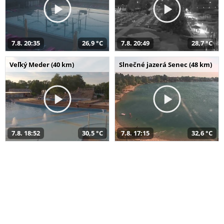
7.8. 20:35
26,9 °C
7.8. 20:49
28,7 °C
Veľký Meder (40 km)
Slnečné jazerá Senec (48 km)
7.8. 18:52
30,5 °C
7.8. 17:15
32,6 °C