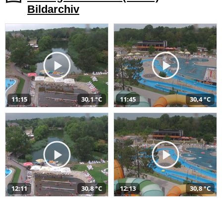
Bildarchiv
11:15
30,1 °C
11:45
30,4 °C
12:11
30,8 °C
12:13
30,8 °C