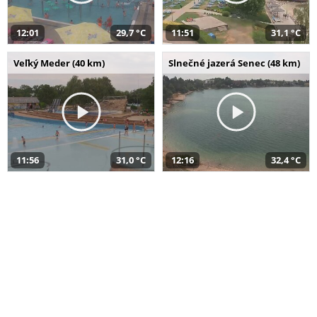
12:01
29,7 °C
11:51
31,1 °C
Veľký Meder (40 km)
Slnečné jazerá Senec (48 km)
11:56
31,0 °C
12:16
32,4 °C