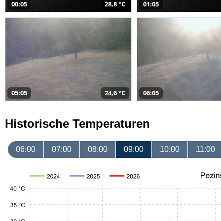
00:05
28,8 °C
01:05
05:05
24,6 °C
06:05
Historische Temperaturen
06:00
07:00
08:00
09:00
10:00
11:00