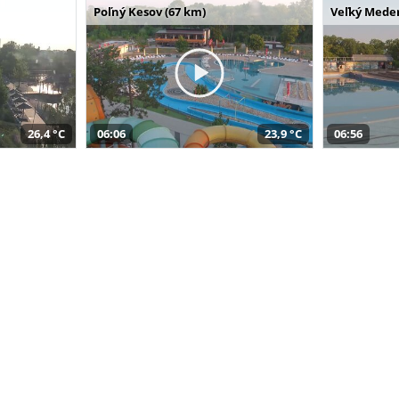
Poľný Kesov (67 km)
Veľký Meder
26,4 °C
06:06
23,9 °C
06:56