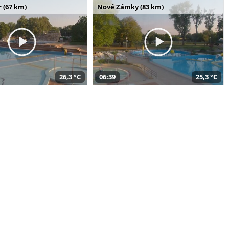
 (67 km)
Nové Zámky (83 km)
26,3 °C
06:39
25,3 °C