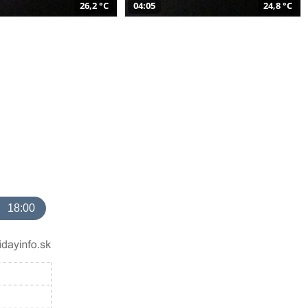
26,2 °C
04:05
24,8 °C
18:00