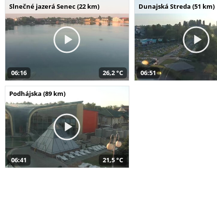
Slnečné jazerá Senec (22 km)
Dunajská Streda (51 km)
06:16
26,2 °C
06:51
Podhájska (89 km)
06:41
21,5 °C