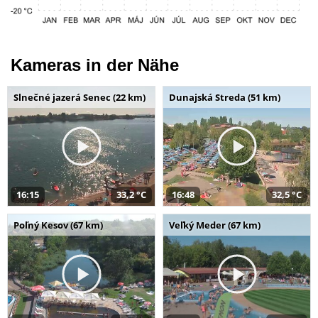
Kameras in der Nähe
Slnečné jazerá Senec (22 km)
Dunajská Streda (51 km)
16:15
33,2 °C
16:48
32,5 °C
Poľný Kesov (67 km)
Veľký Meder (67 km)