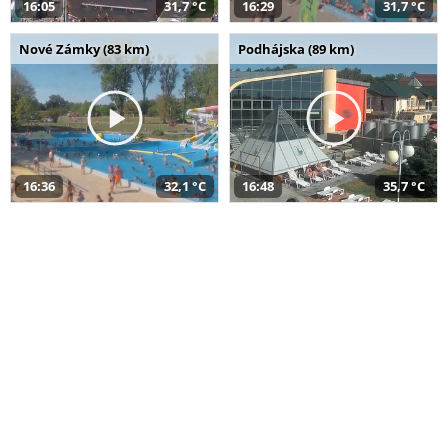
16:05
31,7 °C
16:29
31,7 °C
Nové Zámky (83 km)
Podhájska (89 km)
16:36
32,1 °C
16:48
35,7 °C