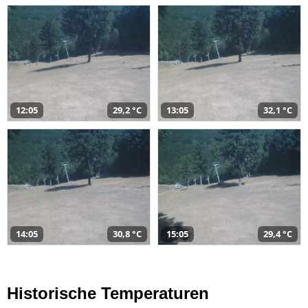
12:05
29,2 °C
13:05
32,1 °C
14:05
30,8 °C
15:05
29,4 °C
Historische Temperaturen