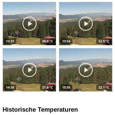
13:31
20,9 °C
13:54
22,5 °C
14:55
21,6 °C
15:55
22,1 °C
Historische Temperaturen