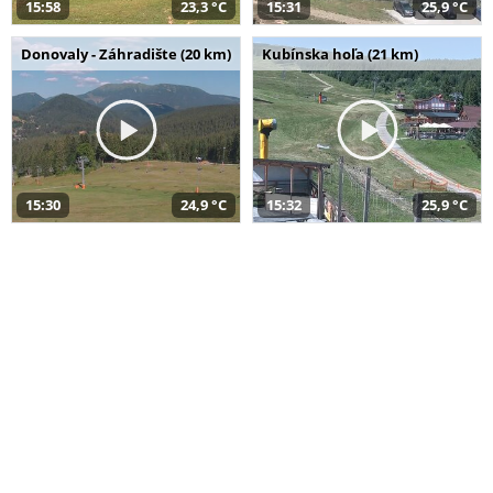
15:58
23,3 °C
15:31
25,9 °C
Donovaly - Záhradište (20 km)
Kubínska hoľa (21 km)
15:30
24,9 °C
15:32
25,9 °C