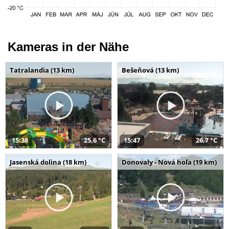
Kameras in der Nähe
Tatralandia (13 km)
Bešeňová (13 km)
15:38
25,6 °C
15:47
26,7 °C
Jasenská dolina (18 km)
Donovaly - Nová hoľa (19 km)