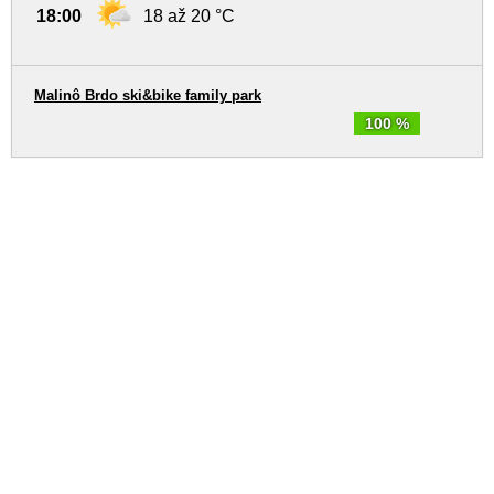
18:00
18 až 20 °C
Malinô Brdo ski&bike family park
100 %