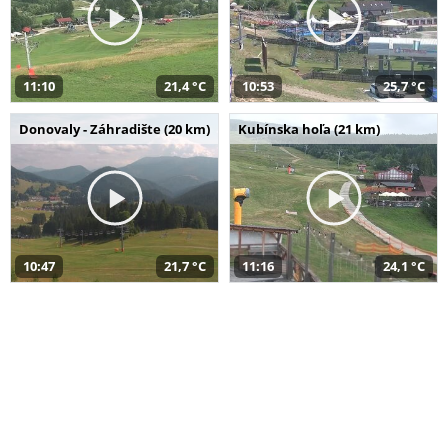
11:10
21,4 °C
10:53
25,7 °C
Donovaly - Záhradište (20 km)
Kubínska hoľa (21 km)
10:47
21,7 °C
11:16
24,1 °C