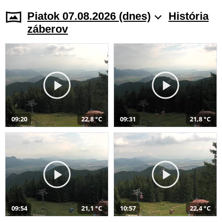
Piatok 07.08.2026 (dnes)
História
záberov
09:20
22,8 °C
09:31
21,8 °C
09:54
21,1 °C
10:57
22,4 °C