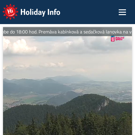
Holiday Info
obe do 18:00 hod. Premáva kabínková a sedačková lanovka na vrch M