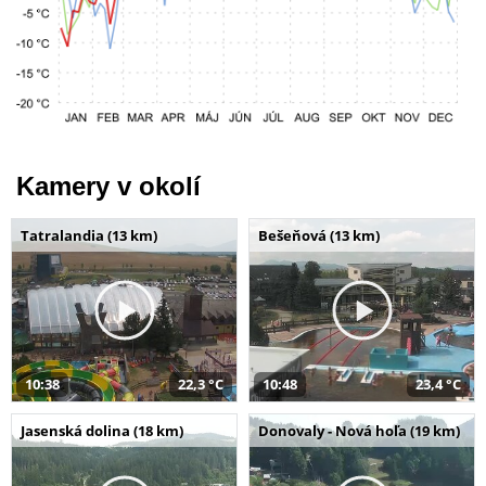
Kamery v okolí
Tatralandia (13 km)
Bešeňová (13 km)
10:38
22,3 °C
10:48
23,4 °C
Jasenská dolina (18 km)
Donovaly - Nová hoľa (19 km)