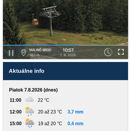
10:57
MALINÔ BRDO
961 m
7. 8. 2026
Aktuálne info
Piatok 7.8.2026 (dnes)
11:00
22 °C
12:00
20 až 23 °C
3,7 mm
15:00
19 až 20 °C
0,4 mm