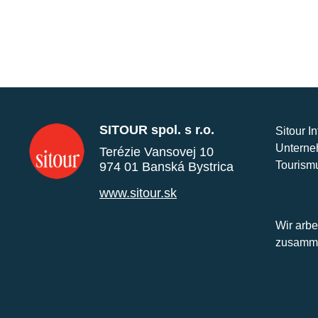
SITOUR spol. s r.o.
Sitour I
Unterne
Terézie Vansovej 10
Tourism
974 01 Banská Bystrica
www.sitour.sk
Wir arbe
zusamme