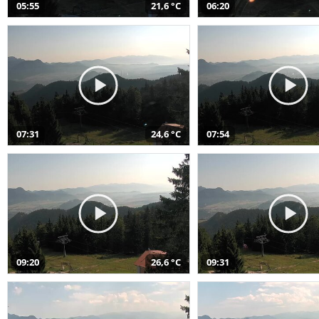
05:55
21,6 °C
06:20
07:31
24,6 °C
07:54
09:20
26,6 °C
09:31