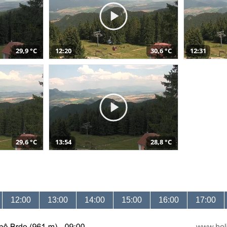
29,9 °C
12:20
30,6 °C
12:31
29,6 °C
13:54
28,8 °C
12:00
13:00
14:00
15:00
16:00
17:00