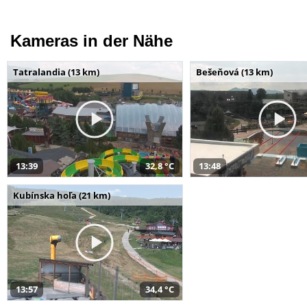
Kameras in der Nähe
Tatralandia (13 km)
Bešeňová (13 km)
13:39
32,8 °C
13:48
Kubínska hoľa (21 km)
13:57
34,4 °C