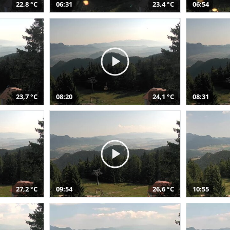
22,8 °C
06:31
23,4 °C
06:54
23,7 °C
08:20
24,1 °C
08:31
27,2 °C
09:54
26,6 °C
10:55