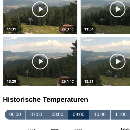
11:31
29,3 °C
11:54
13:20
29,1 °C
13:31
Historische Temperaturen
06:00
07:00
08:00
09:00
10:00
11:00