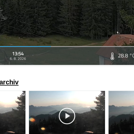
13:54
28.8 °
6. 8. 2026
archiv