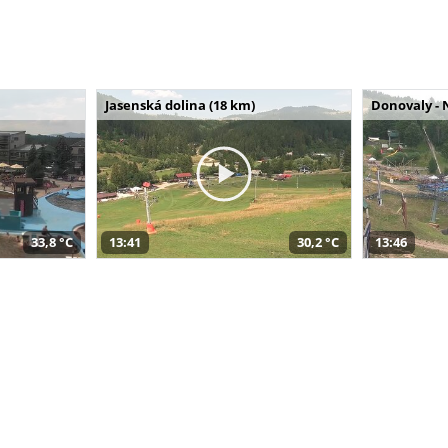
Jasenská dolina (18 km)
Donovaly - 
33,8 °C
13:41
30,2 °C
13:46