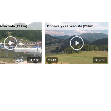
Nová hoľa (19 km)
Donovaly - Záhradište (20 km)
31,2 °C
13:47
30,6 °C