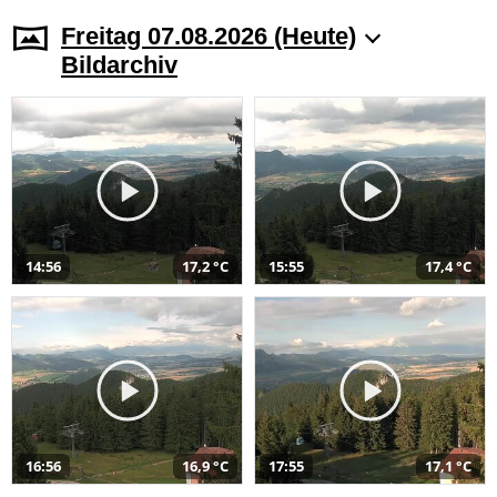
Freitag 07.08.2026 (Heute)
Bildarchiv
14:56
17,2 °C
15:55
17,4 °C
16:56
16,9 °C
17:55
17,1 °C