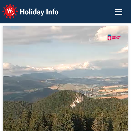
Holiday Info