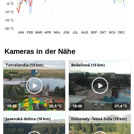
Kameras in der Nähe
Tatralandia (13 km)
Bešeňová (13 km)
18:38
20,5 °C
18:48
21,4 °C
Jasenská dolina (18 km)
Donovaly - Nová hoľa (19 km)