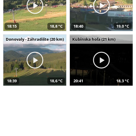
18:15
18,8 °C
18:40
19,0 °C
Donovaly - Záhradište (20 km)
Kubínska hoľa (21 km)
18:39
18,6 °C
20:41
18,3 °C