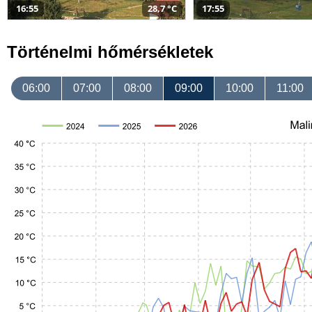
16:55
28,7 °C
17:55
Történelmi hőmérsékletek
06:00
07:00
08:00
09:00
10:00
11:00