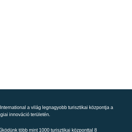
 International a világ legnagyobb turisztikai központja a
giai innováció területén.
ködünk több mint 1000 turisztikai központtal 8