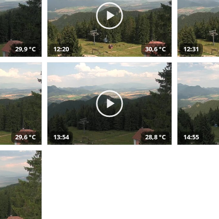
29,9 °C
12:20
30,6 °C
12:31
29,6 °C
13:54
28,8 °C
14:55