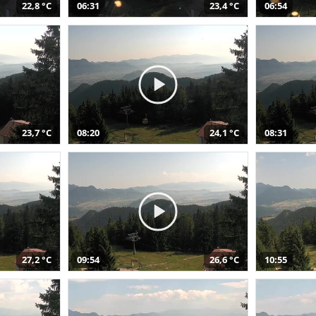
22,8 °C
06:31
23,4 °C
06:54
23,7 °C
08:20
24,1 °C
08:31
27,2 °C
09:54
26,6 °C
10:55