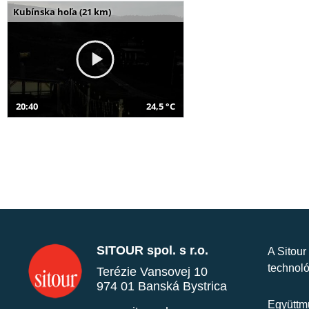
Kubínska hoľa (21 km)
20:40
24,5 °C
SITOUR spol. s r.o.
A Sitour
technoló
Terézie Vansovej 10
974 01 Banská Bystrica
Együttmű