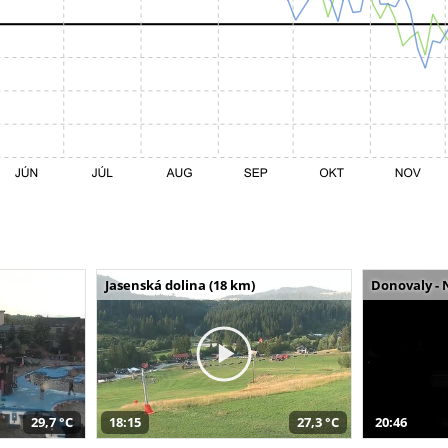
Jasenská dolina (18 km)
Donovaly - 
29,7 °C
18:15
27,3 °C
20:46