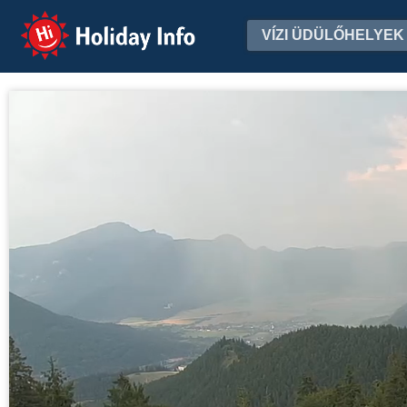
Holiday Info
VÍZI ÜDÜLŐHELYEK