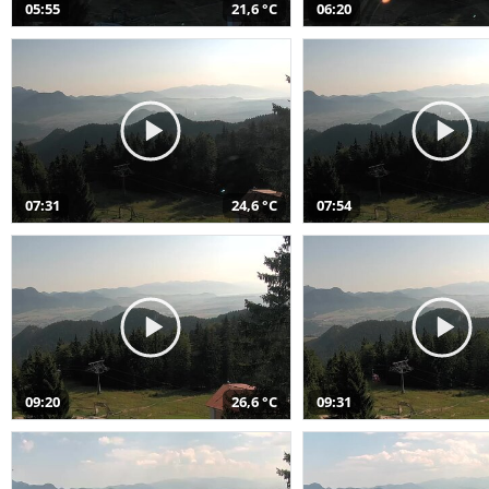
05:55
21,6 °C
06:20
07:31
24,6 °C
07:54
09:20
26,6 °C
09:31