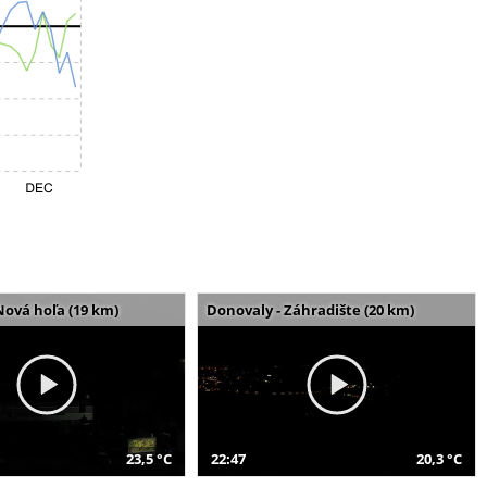
Nová hoľa (19 km)
Donovaly - Záhradište (20 km)
23,5 °C
22:47
20,3 °C