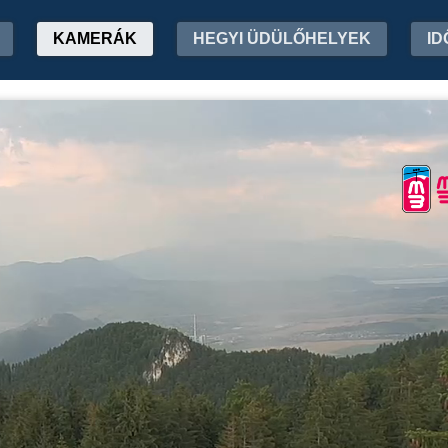
KAMERÁK
HEGYI ÜDÜLŐHELYEK
ID