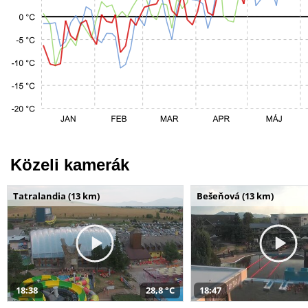
Közeli kamerák
Tatralandia (13 km)
Bešeňová (13 km)
18:38
28,8 °C
18:47