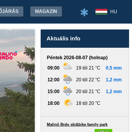
ŐJÁRÁS
MAGAZIN
HU
Aktuális info
Péntek 2026-08-07 (holnap)
09:00
19 tól 21 °C
0,5 mm
12:00
20 tól 22 °C
1,2 mm
15:00
20 tól 21 °C
1,2 mm
18:00
18 tól 20 °C
Malinô Brdo ski&bike family park
100 %