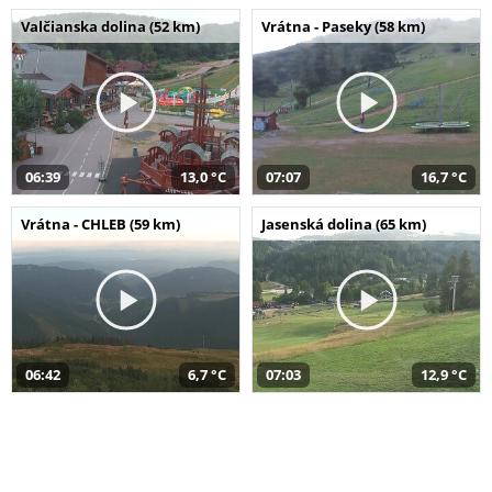
Valčianska dolina (52 km)
Vrátna - Paseky (58 km)
06:39
13,0 °C
07:07
16,7 °C
Vrátna - CHLEB (59 km)
Jasenská dolina (65 km)
06:42
6,7 °C
07:03
12,9 °C