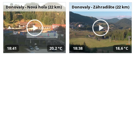
Donovaly - Nová hoľa (22 km)
Donovaly - Záhradište (22 km)
18:41
20,2 °C
18:38
18,6 °C