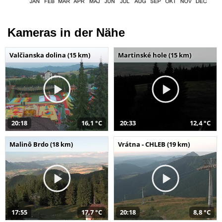
Kameras in der Nähe
Valčianska dolina (15 km)
Martinské hole (15 km)
20:18
16,1 °C
20:33
12,4 °C
Malinô Brdo (18 km)
Vrátna - CHLEB (19 km)
17:55
17,7 °C
20:18
8,8 °C