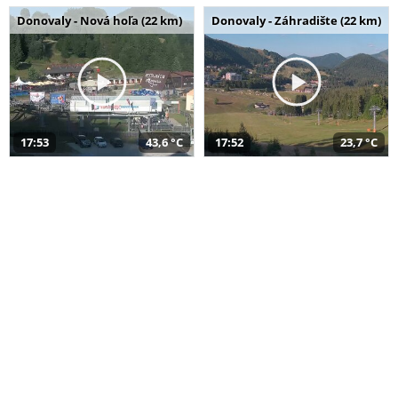
Donovaly - Nová hoľa (22 km)
Donovaly - Záhradište (22 km)
17:53
43,6 °C
17:52
23,7 °C