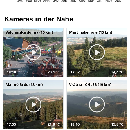
Kameras in der Nähe
Valčianska dolina (15 km)
Martinské hole (15 km)
18:10
23,1 °C
17:52
34,4 °C
Malinô Brdo (18 km)
Vrátna - CHLEB (19 km)
17:55
21,8 °C
18:10
15,8 °C