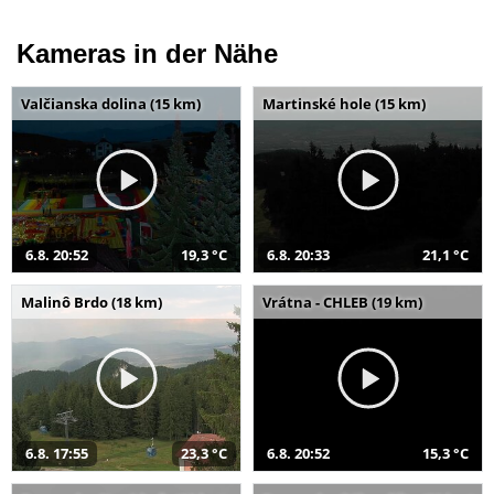
Kameras in der Nähe
Valčianska dolina (15 km)
Martinské hole (15 km)
6.8. 20:52
19,3 °C
6.8. 20:33
21,1 °C
Malinô Brdo (18 km)
Vrátna - CHLEB (19 km)
6.8. 17:55
23,3 °C
6.8. 20:52
15,3 °C