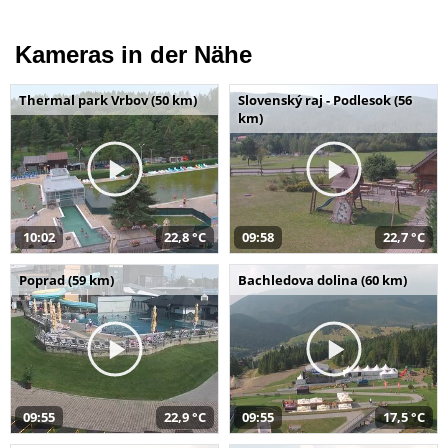
Kameras in der Nähe
Thermal park Vrbov (50 km)
Slovenský raj - Podlesok (56
km)
10:02
22,8 °C
09:58
22,7 °C
Poprad (59 km)
Bachledova dolina (60 km)
09:55
22,9 °C
09:55
17,5 °C