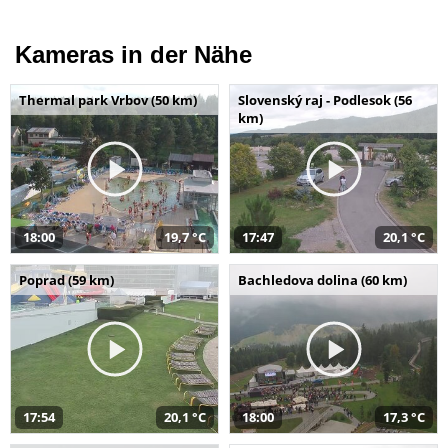
Kameras in der Nähe
Thermal park Vrbov (50 km)
Slovenský raj - Podlesok (56
km)
18:00
19,7 °C
17:47
20,1 °C
Poprad (59 km)
Bachledova dolina (60 km)
17:54
20,1 °C
18:00
17,3 °C