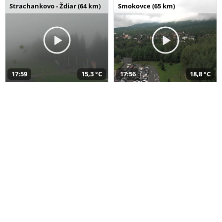
Strachankovo - Ždiar (64 km)
Smokovce (65 km)
17:59
15,3 °C
17:56
18,8 °C