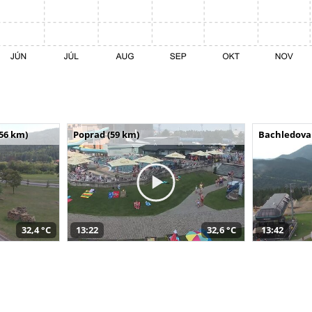
(56 km)
Poprad (59 km)
Bachledova 
32,4 °C
13:22
32,6 °C
13:42