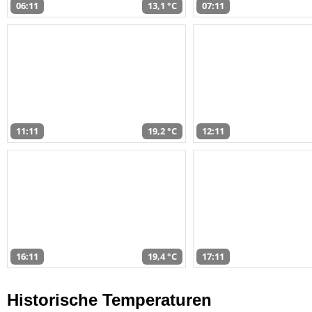
06:11
13,1 °C
07:11
11:11
19,2 °C
12:11
16:11
19,4 °C
17:11
Historische Temperaturen