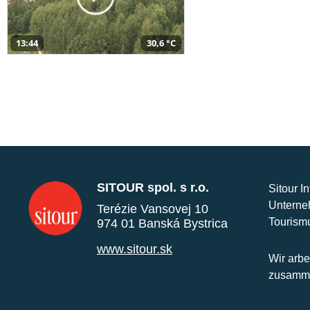
13:44
30,6 °C
SITOUR spol. s r.o.
Sitour I
Unterne
Terézie Vansovej 10
Tourism
974 01 Banská Bystrica
www.sitour.sk
Wir arbe
zusamme