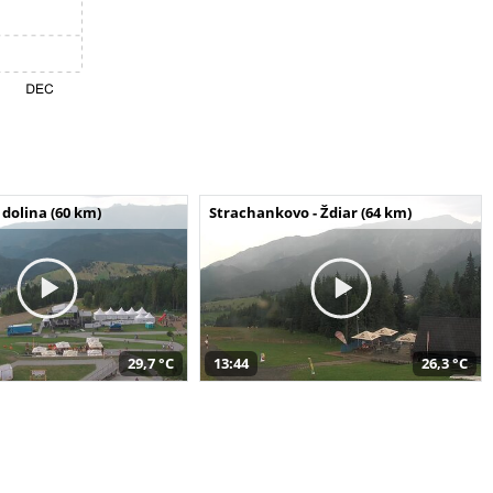
dolina (60 km)
Strachankovo - Ždiar (64 km)
29,7 °C
13:44
26,3 °C