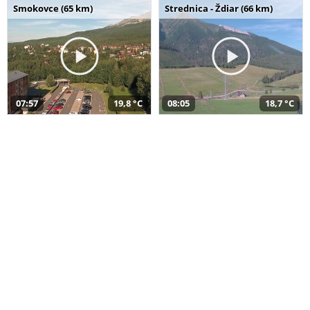
Smokovce (65 km)
Strednica - Ždiar (66 km)
07:57
19,8 °C
08:05
18,7 °C