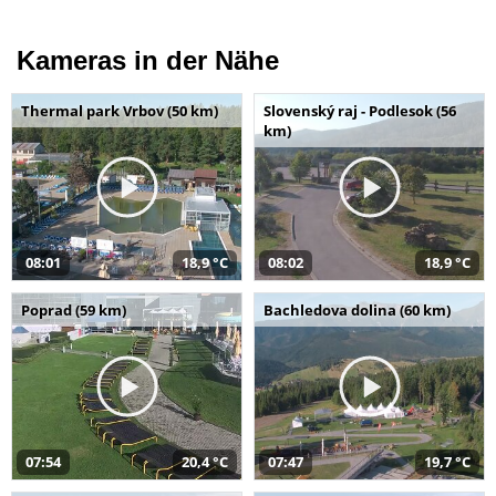
Kameras in der Nähe
Thermal park Vrbov (50 km)
Slovenský raj - Podlesok (56
km)
08:01
18,9 °C
08:02
18,9 °C
Poprad (59 km)
Bachledova dolina (60 km)
07:54
20,4 °C
07:47
19,7 °C