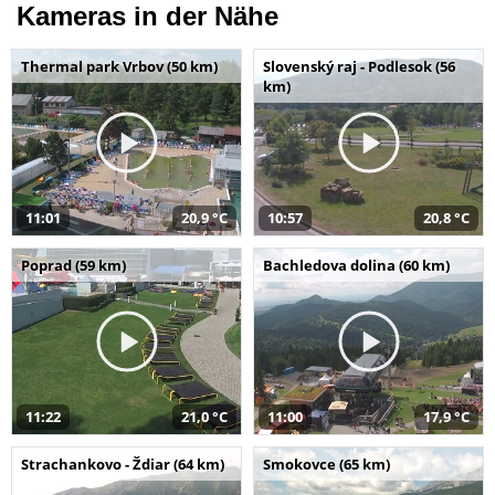
Kameras in der Nähe
Thermal park Vrbov (50 km)
Slovenský raj - Podlesok (56
km)
11:01
20,9 °C
10:57
20,8 °C
Poprad (59 km)
Bachledova dolina (60 km)
11:22
21,0 °C
11:00
17,9 °C
Strachankovo - Ždiar (64 km)
Smokovce (65 km)