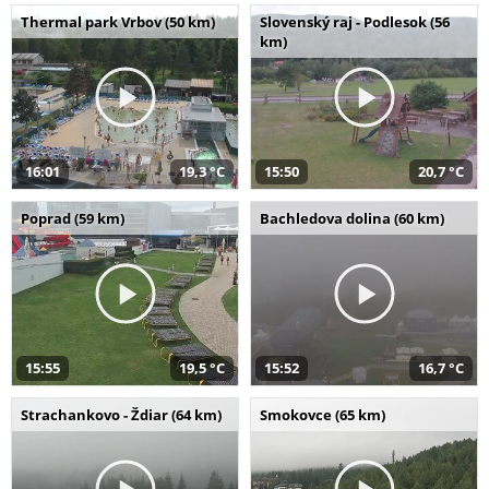
Thermal park Vrbov (50 km)
Slovenský raj - Podlesok (56
km)
16:01
19,3 °C
15:50
20,7 °C
Poprad (59 km)
Bachledova dolina (60 km)
15:55
19,5 °C
15:52
16,7 °C
Strachankovo - Ždiar (64 km)
Smokovce (65 km)