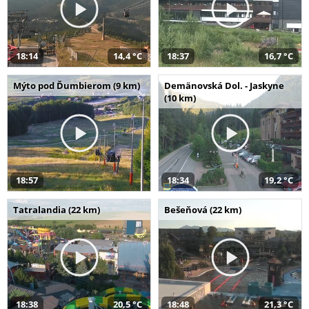
18:14
14,4 °C
18:37
16,7 °C
Mýto pod Ďumbierom (9 km)
Demänovská Dol. - Jaskyne
(10 km)
18:57
18:34
19,2 °C
Tatralandia (22 km)
Bešeňová (22 km)
18:38
20,5 °C
18:48
21,3 °C