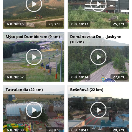
6.8. 18:15
23,3 °C
6.8. 18:37
25,3 °C
Mýto pod Ďumbierom (9 km)
Demänovská Dol. - Jaskyne
(10 km)
6.8. 18:57
6.8. 18:34
27,8 °C
Tatralandia (22 km)
Bešeňová (22 km)
6.8. 18:38
28,8 °C
6.8. 18:47
29,7 °C