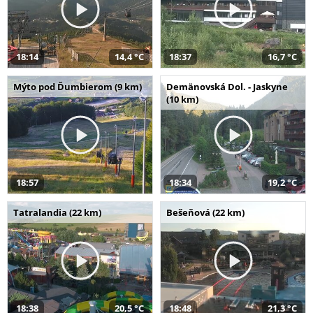
18:14
14,4 °C
18:37
16,7 °C
Mýto pod Ďumbierom (9 km)
Demänovská Dol. - Jaskyne
(10 km)
18:57
18:34
19,2 °C
Tatralandia (22 km)
Bešeňová (22 km)
18:38
20,5 °C
18:48
21,3 °C