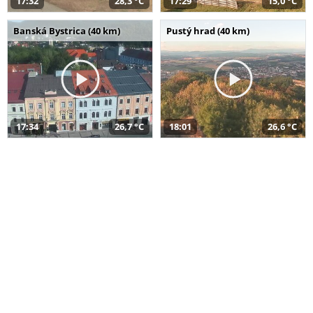
17:32
28,3 °C
17:29
15,0 °C
Banská Bystrica (40 km)
Pustý hrad (40 km)
17:34
26,7 °C
18:01
26,6 °C