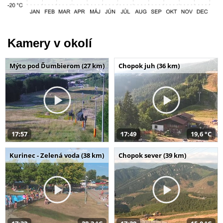
Kamery v okolí
Mýto pod Ďumbierom (27 km)
Chopok juh (36 km)
17:57
17:49
19,6 °C
Kurinec - Zelená voda (38 km)
Chopok sever (39 km)