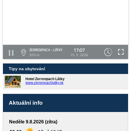
17:07
ZERRENPACH - LÁTKY
970 m
15. 5. 2026
Tipy na ubytování
Hotel Zerrenpach Látky
www.zerrenpachlatky.sk
Aktuální info
Neděle 9.8.2026 (zítra)