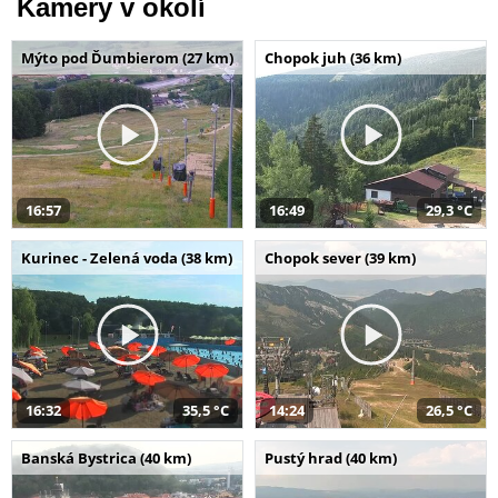
Kamery v okolí
Mýto pod Ďumbierom (27 km)
Chopok juh (36 km)
16:57
16:49
29,3 °C
Kurinec - Zelená voda (38 km)
Chopok sever (39 km)
16:32
35,5 °C
14:24
26,5 °C
Banská Bystrica (40 km)
Pustý hrad (40 km)