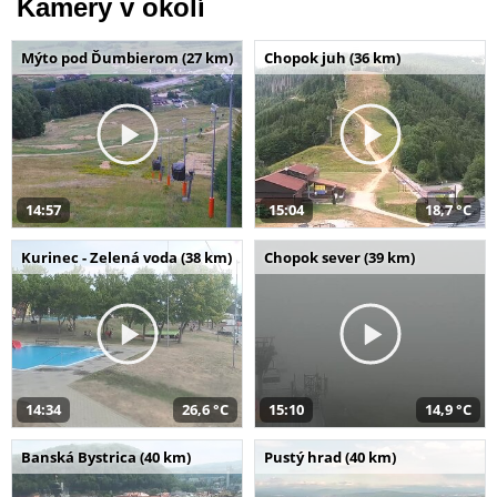
Kamery v okolí
Mýto pod Ďumbierom (27 km)
Chopok juh (36 km)
14:57
15:04
18,7 °C
Kurinec - Zelená voda (38 km)
Chopok sever (39 km)
14:34
26,6 °C
15:10
14,9 °C
Banská Bystrica (40 km)
Pustý hrad (40 km)