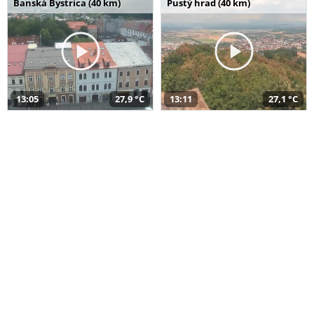
Banská Bystrica (40 km)
Pustý hrad (40 km)
13:05
27,9 °C
13:11
27,1 °C