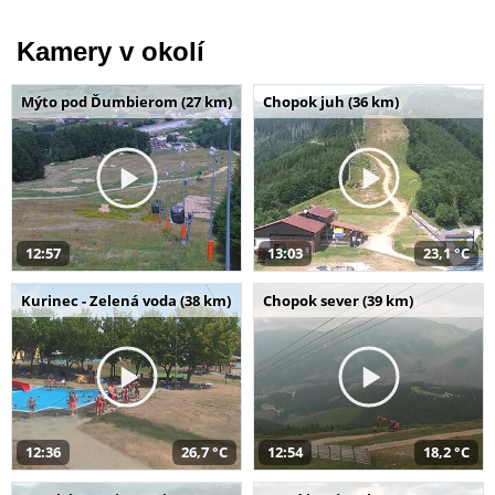
Kamery v okolí
Mýto pod Ďumbierom (27 km)
Chopok juh (36 km)
12:57
13:03
23,1 °C
Kurinec - Zelená voda (38 km)
Chopok sever (39 km)
12:36
26,7 °C
12:54
18,2 °C