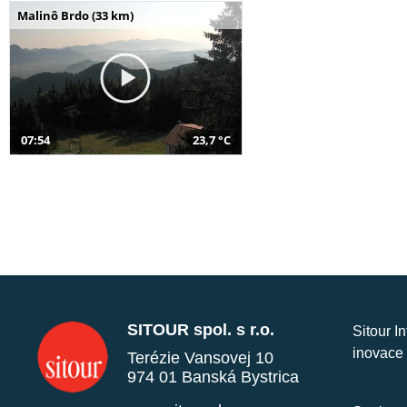
Malinô Brdo (33 km)
07:54
23,7 °C
SITOUR spol. s r.o.
Sitour I
inovace 
Terézie Vansovej 10
974 01 Banská Bystrica