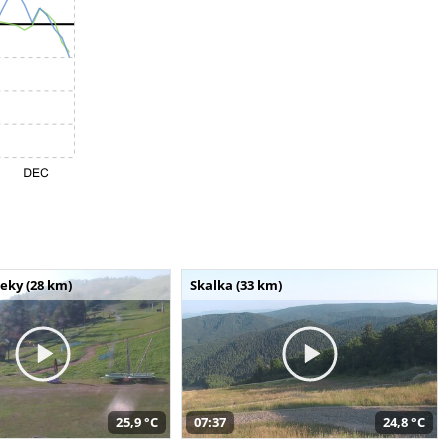
seky (28 km)
Skalka (33 km)
25,9 °C
07:37
24,8 °C