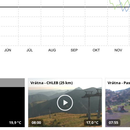
Vrátna - CHLEB (25 km)
Vrátna - Pa
19,9 °C
08:00
17,0 °C
07:55