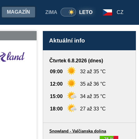
MAGAZÍN
ZIMA
LETO
CZ
Aktuální info
Čtvrtek 6.8.2026 (dnes)
09:00
32 až 35 °C
12:00
35 až 36 °C
15:00
34 až 35 °C
18:00
27 až 33 °C
Snowland - Valčianska dolina
75 %