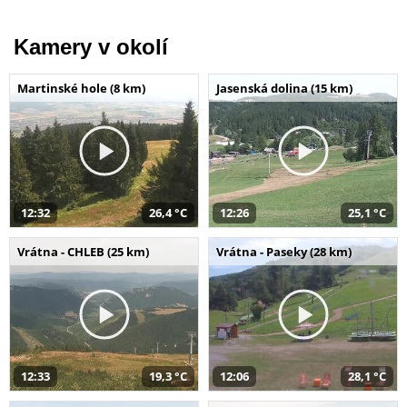
Kamery v okolí
Martinské hole (8 km)
Jasenská dolina (15 km)
12:32
26,4 °C
12:26
25,1 °C
Vrátna - CHLEB (25 km)
Vrátna - Paseky (28 km)
12:33
19,3 °C
12:06
28,1 °C