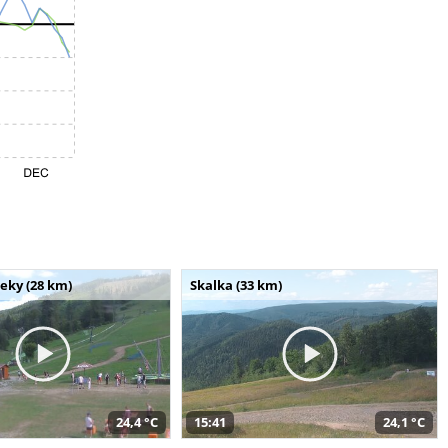
seky (28 km)
Skalka (33 km)
24,4 °C
15:41
24,1 °C