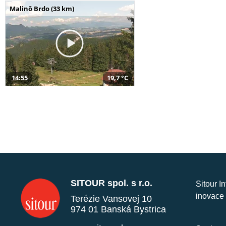
Malinô Brdo (33 km)
14:55
19,7 °C
SITOUR spol. s r.o.
Sitour I
inovace 
Terézie Vansovej 10
974 01 Banská Bystrica