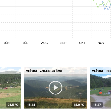
Vrátna - CHLEB (25 km)
Vrátna - Pa
21,5 °C
15:44
15,0 °C
15:27