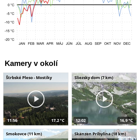
Kamery v okolí
Štrbské Pleso - Mostíky
Sliezsky dom (7 km)
11:56
17,2 °C
12:02
16,9 °C
Smokovce (11 km)
Skanzen Pribylina (18 km)