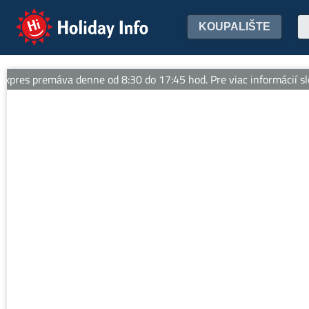
Holiday Info
KOUPALIŠTE
res premáva denne od 8:30 do 17:45 hod. Pre viac informácií sledu