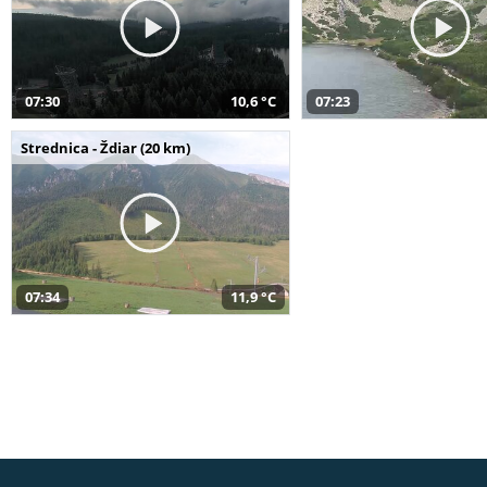
07:30
10,6 °C
07:23
Strednica - Ždiar (20 km)
07:34
11,9 °C