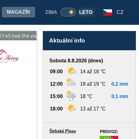
MAGAZÍN
ZIMA
LETO
CZ
 hod. Pre viac informácií sledujte vt.sk
Aktuální info
Sobota 8.8.2026 (dnes)
09:00
14 až 16 °C
12:00
18 až 19 °C
0,2 mm
15:00
18 °C
0,1 mm
18:00
13 až 17 °C
Štrbské Pleso
PROVOZ:
60 %