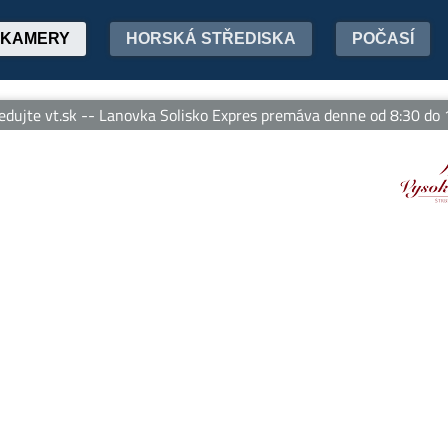
KAMERY
HORSKÁ STŘEDISKA
POČASÍ
jte vt.sk -- Lanovka Solisko Expres premáva denne od 8:30 do 17:45