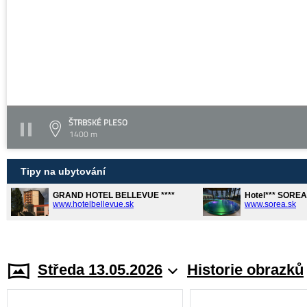
ŠTRBSKÉ PLESO
1400 m
Tipy na ubytování
GRAND HOTEL BELLEVUE ****
Hotel*** SORE
www.hotelbellevue.sk
www.sorea.sk
Středa 13.05.2026
Historie obrazků