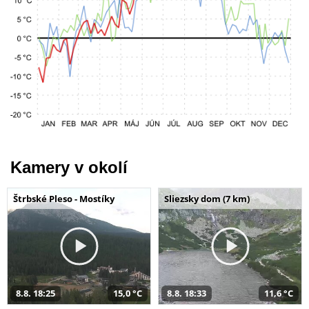
Kamery v okolí
Štrbské Pleso - Mostíky
Sliezsky dom (7 km)
8.8. 18:25
15,0 °C
8.8. 18:33
11,6 °C