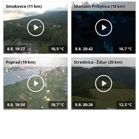
Smokovce (11 km)
Skanzen Pribylina (18 km)
8.8. 19:27
16,5 °C
8.8. 20:42
16,7 °C
Poprad (19 km)
Strednica - Ždiar (20 km)
8.8. 18:54
18,7 °C
8.8. 20:26
12,3 °C