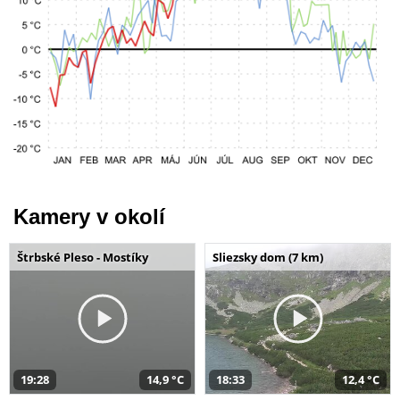
Kamery v okolí
Štrbské Pleso - Mostíky
Sliezsky dom (7 km)
19:28
14,9 °C
18:33
12,4 °C