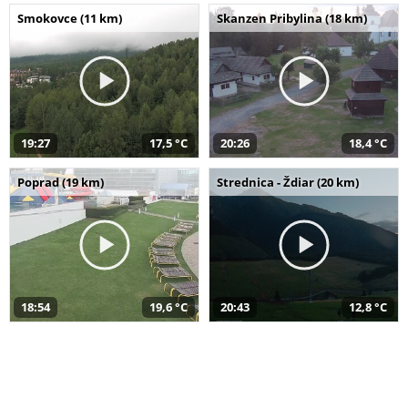
Smokovce (11 km)
Skanzen Pribylina (18 km)
19:27
17,5 °C
20:26
18,4 °C
Poprad (19 km)
Strednica - Ždiar (20 km)
18:54
19,6 °C
20:43
12,8 °C