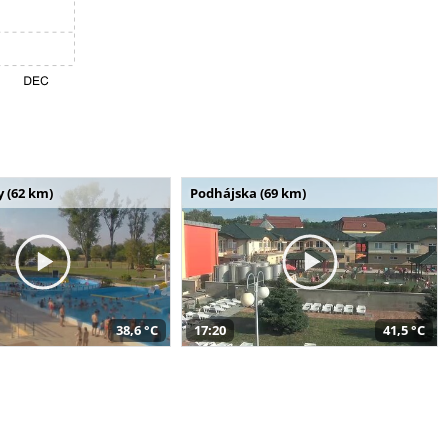
 (62 km)
Podhájska (69 km)
38,6 °C
17:20
41,5 °C