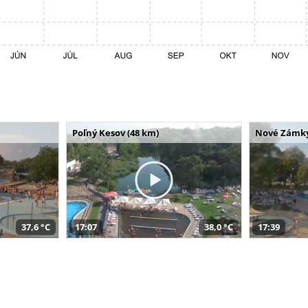
Poľný Kesov (48 km)
Nové Zámky
37,6 °C
17:07
38,0 °C
17:39