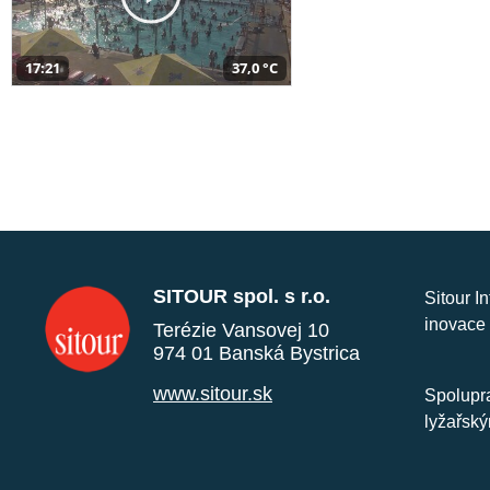
17:21
37,0 °C
SITOUR spol. s r.o.
Sitour I
inovace 
Terézie Vansovej 10
974 01 Banská Bystrica
www.sitour.sk
Spolupra
lyžařský