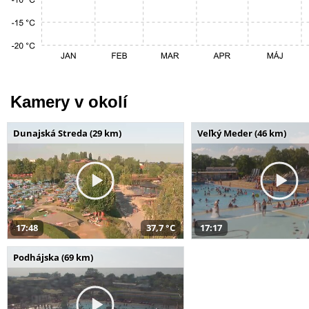
Kamery v okolí
Dunajská Streda (29 km)
Veľký Meder (46 km)
17:48
37,7 °C
17:17
Podhájska (69 km)