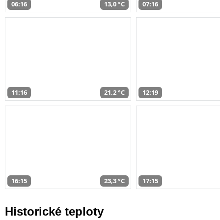
06:16
13,0 °C
07:16
11:16
21,2 °C
12:19
16:15
23,3 °C
17:15
Historické teploty