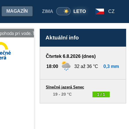
MAGAZÍN
ZIMA
LETO
CZ
ohoda pri vode. Tešíme sa na Vašu návštevu. Viac informácií: www.
Aktuální info
Čtvrtek 6.8.2026 (dnes)
18:00
32 až 36 °C
0,3 mm
Slnečné jazerá Senec
19 - 20 °C
1 / 1