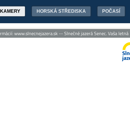
KAMERY
HORSKÁ STŘEDISKA
POČASÍ
mácií: www.slnecnejazera.sk -- Slnečné jazerá Senec. Vaša letná p