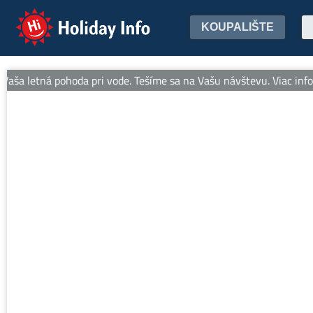
Holiday Info
KOUPALIŠTE
aša letná pohoda pri vode. Tešíme sa na Vašu návštevu. Viac infor