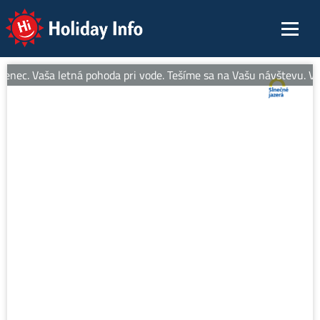
Holiday Info
enec. Vaša letná pohoda pri vode. Tešíme sa na Vašu návštevu. Via