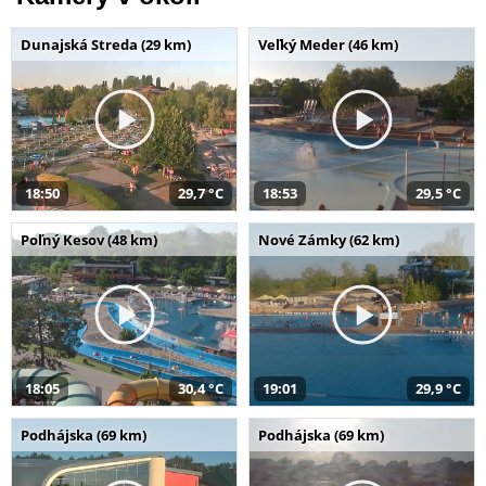
Dunajská Streda (29 km)
Veľký Meder (46 km)
18:50
29,7 °C
18:53
29,5 °C
Poľný Kesov (48 km)
Nové Zámky (62 km)
18:05
30,4 °C
19:01
29,9 °C
Podhájska (69 km)
Podhájska (69 km)