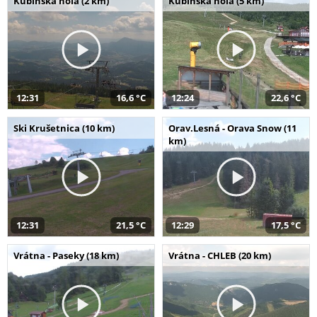
Kubínska hoľa (2 km)
Kubínska hoľa (5 km)
12:31
16,6 °C
12:24
22,6 °C
Ski Krušetnica (10 km)
Orav.Lesná - Orava Snow (11
km)
12:31
21,5 °C
12:29
17,5 °C
Vrátna - Paseky (18 km)
Vrátna - CHLEB (20 km)