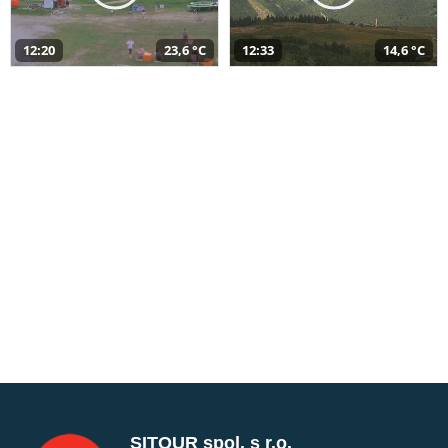
12:20
23,6 °C
12:33
14,6 °C
SITOUR spol. s r.o.