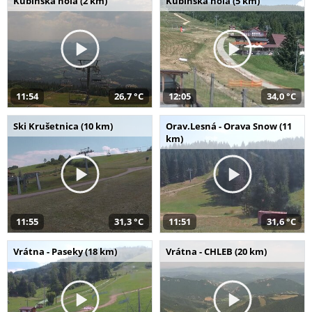
Kubínska hoľa (2 km)
Kubínska hoľa (5 km)
11:54
26,7 °C
12:05
34,0 °C
Ski Krušetnica (10 km)
Orav.Lesná - Orava Snow (11
km)
11:55
31,3 °C
11:51
31,6 °C
Vrátna - Paseky (18 km)
Vrátna - CHLEB (20 km)