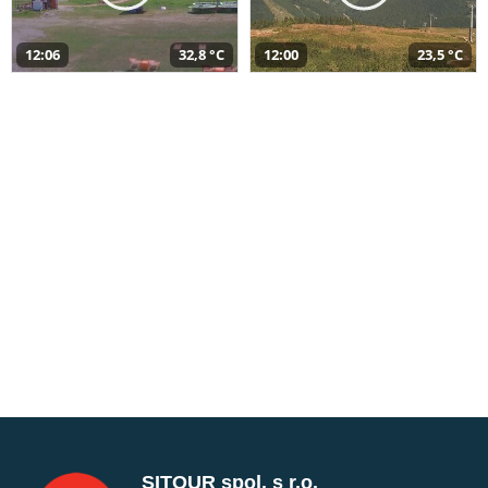
12:06
32,8 °C
12:00
23,5 °C
SITOUR spol. s r.o.