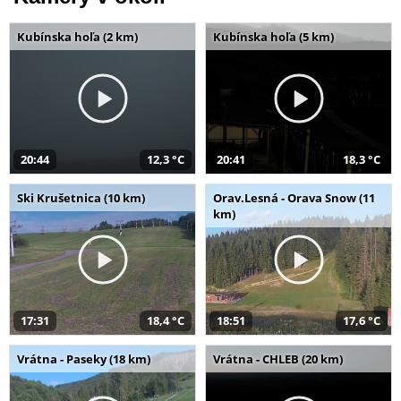
Kubínska hoľa (2 km)
Kubínska hoľa (5 km)
20:44
12,3 °C
20:41
18,3 °C
Ski Krušetnica (10 km)
Orav.Lesná - Orava Snow (11
km)
17:31
18,4 °C
18:51
17,6 °C
Vrátna - Paseky (18 km)
Vrátna - CHLEB (20 km)