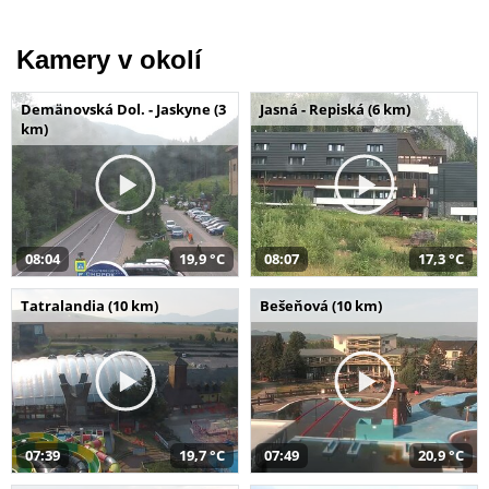
Kamery v okolí
Demänovská Dol. - Jaskyne (3
Jasná - Repiská (6 km)
km)
08:04
19,9 °C
08:07
17,3 °C
Tatralandia (10 km)
Bešeňová (10 km)
07:39
19,7 °C
07:49
20,9 °C