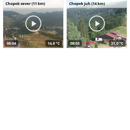
Chopok sever (11 km)
Chopok juh (14 km)
08:04
14,8 °C
08:03
21,0 °C