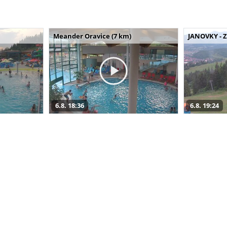
Meander Oravice (7 km)
JANOVKY - Z
6.8. 18:36
6.8. 19:24