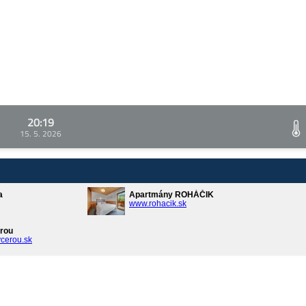
20:19
15. 5. 2026
a
Apartmány ROHÁČIK
www.rohacik.sk
rou
cerou.sk