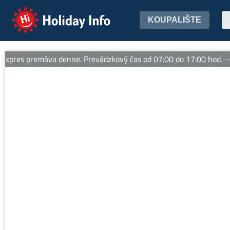
Holiday Info
KOUPALIŠTE
res premáva denne. Prevádzkový čas od 07:00 do 17:00 hod. -- L