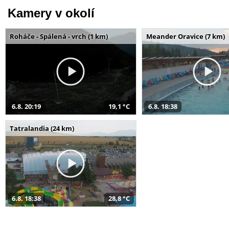
Kamery v okolí
Roháče - Spálená - vrch (1 km)
Meander Oravice (7 km)
6.8. 20:19
19,1 °C
6.8. 18:38
Tatralandia (24 km)
6.8. 18:38
28,8 °C