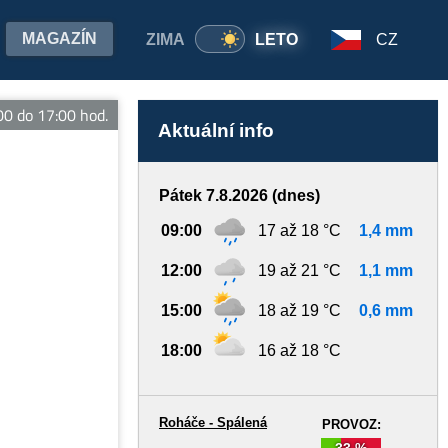
MAGAZÍN
ZIMA
LETO
CZ
do 17:00 hod.
Aktuální info
Pátek 7.8.2026 (dnes)
09:00
17 až 18 °C
1,4 mm
12:00
19 až 21 °C
1,1 mm
15:00
18 až 19 °C
0,6 mm
18:00
16 až 18 °C
Roháče - Spálená
PROVOZ:
33 %