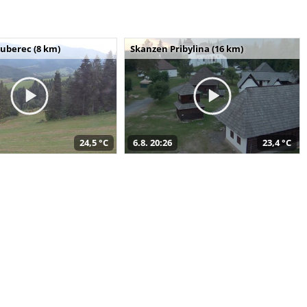
uberec (8 km)
Skanzen Pribylina (16 km)
24,5 °C
6.8. 20:26
23,4 °C