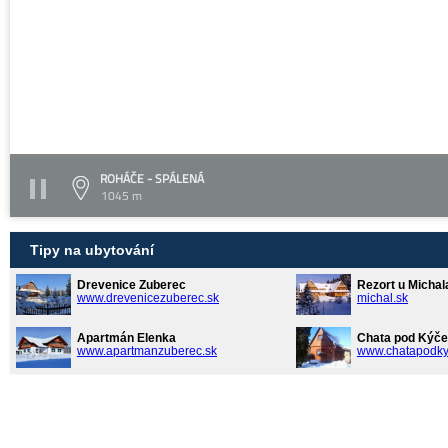
ROHÁČE - SPÁLENÁ
1045 m
Tipy na ubytování
Drevenice Zuberec
Rezort u Michal
www.drevenicezuberec.sk
michal.sk
Apartmán Elenka
Chata pod Kýče
www.apartmanzuberec.sk
www.chatapodky