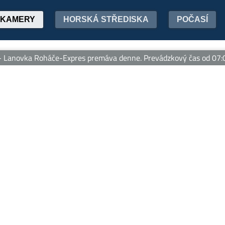
KAMERY
HORSKÁ STŘEDISKA
POČASÍ
anovka Roháče-Expres premáva denne. Prevádzkový čas od 07:00 